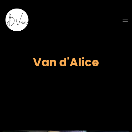
Se rendre au contenu
Van d'Alice